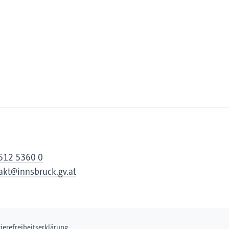
512 5360 0
akt@innsbruck.gv.at
rierefreiheitserklärung