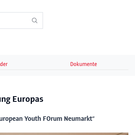
lder
Dokumente
tung Europas
„European Youth FOrum Neumarkt“