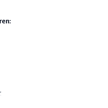
ren:
“